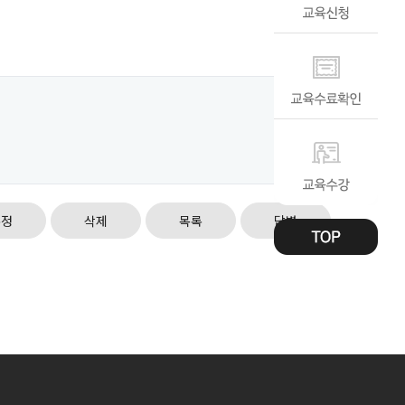
수정
삭제
목록
답변