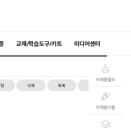
증
교재/학습도구/키트
미디어센터
수정
삭제
목록
답변