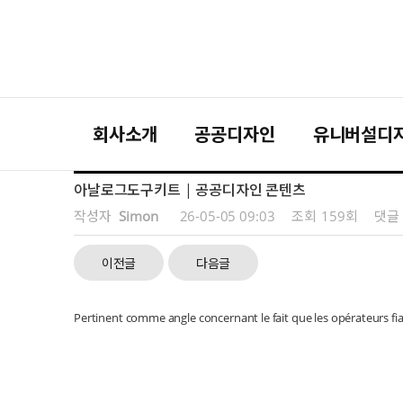
회사소개
공공디자인
유니버설디
아날로그도구키트 | 공공디자인 콘텐츠
작성자
Simon
26-05-05 09:03
조회
159회
댓글
이전글
다음글
Pertinent comme angle concernant le fait que les opérateurs fiabl